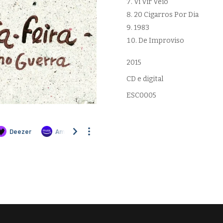
Vi Vir Veio
20 Cigarros Por Dia
1983
De Improviso
2015
CD e digital
ESC0005